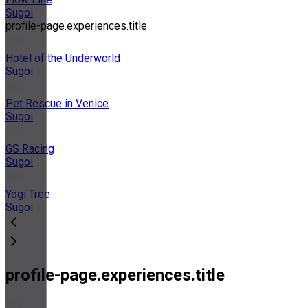
Sugoi
profile-page.experiences.title
Hotel of the Underworld
Sugoi
Pet Rescue in Venice
Sugoi
GS Racing
Sugoi
Yogi Tree
Sugoi
profile-page.experiences.title