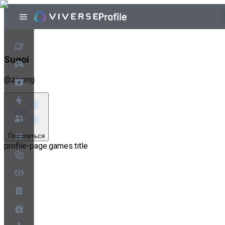
Sugoi
@
ziyong
Поделиться
profile-page.games.title