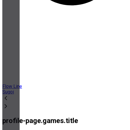
Flow Line
Sugoi
profile-page.games.title