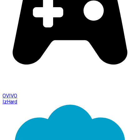
OVIVO
IzHard