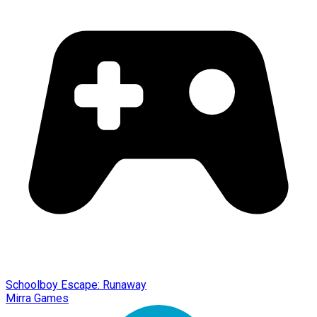
Schoolboy Escape: Runaway
Mirra Games