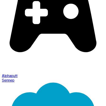
Alphaputt
Sennep