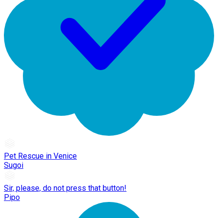
Pet Rescue in Venice
Sugoi
Sir, please, do not press that button!
Pipo