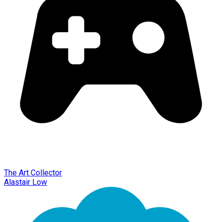
The Art Collector
Alastair Low