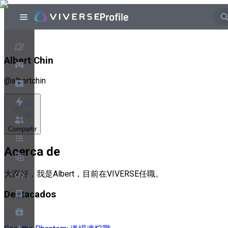
Albert Chin
@
albertchin
Compartir
Acerca de
大家好，我是Albert，目前在VIVERSE任職。
Destacados