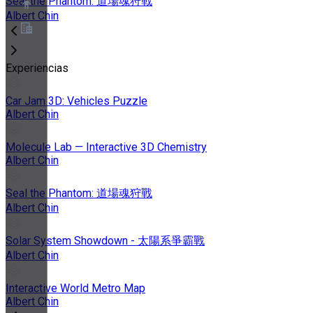
Seal the Phantom: 道場魂狩戰
Albert Chin
Acerca de
Experiencias
Programa de socios
Términos de servicio
Política de privacidad
Car Jam 3D: Vehicles Puzzle
Política de cookies
Albert Chin
Configuración de cookies
Informe técnico de seguridad y privacidad
Molecule Lab — Interactive 3D Chemistry
Albert Chin
Seal the Phantom: 道場魂狩戰
Albert Chin
Solar System Showdown - 太陽系爭霸戰
Albert Chin
Interactive World Metro Map
Albert Chin