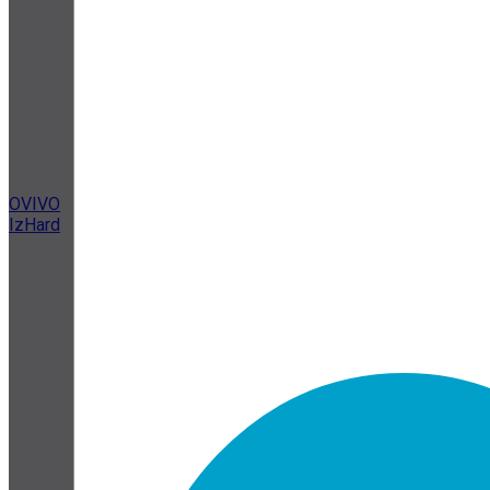
OVIVO
IzHard