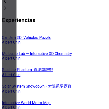
Experiencias
Car Jam 3D: Vehicles Puzzle
Albert Chin
Molecule Lab — Interactive 3D Chemistry
Albert Chin
Seal the Phantom: 道場魂狩戰
Albert Chin
Solar System Showdown - 太陽系爭霸戰
Albert Chin
Interactive World Metro Map
Albert Chin