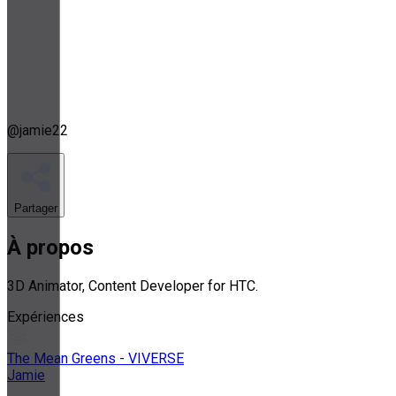
@
jamie22
Partager
À propos
3D Animator, Content Developer for HTC.
Expériences
The Mean Greens - VIVERSE
Jamie