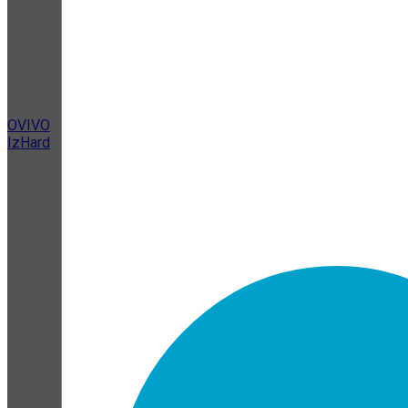
OVIVO
IzHard