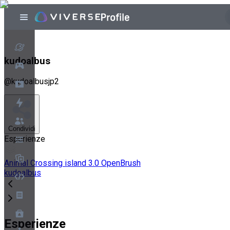
kudoalbus
@
kudoalbusjp2
Condividi
Esperienze
Animal Crossing island 3.0 OpenBrush
kudoalbus
Esperienze