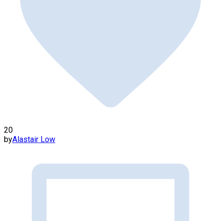
20
by
Alastair Low