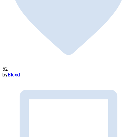
52
by
Bloxd