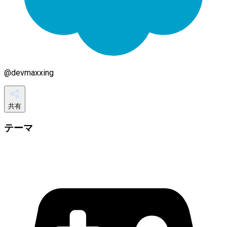
@
devmaxxing
共有
テーマ