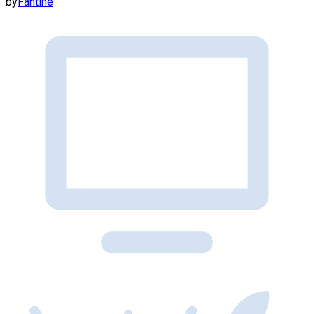
by
Fantine