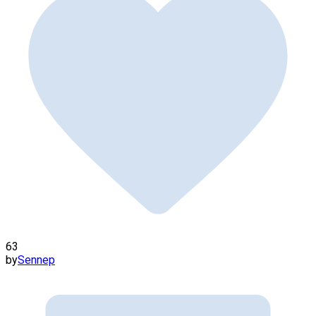
63
by
Sennep