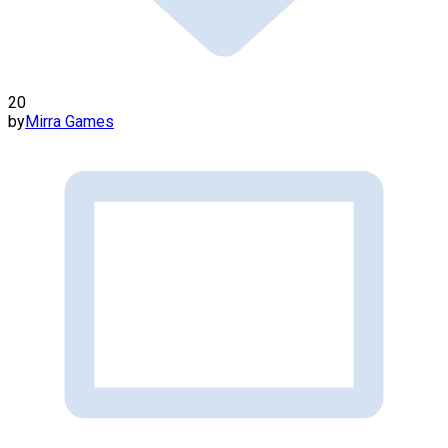
20
by
Mirra Games