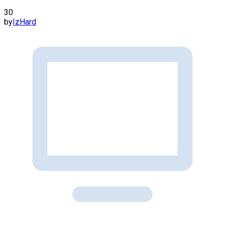
30
by
IzHard