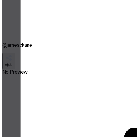
@
jamesckane
共有
No Preview