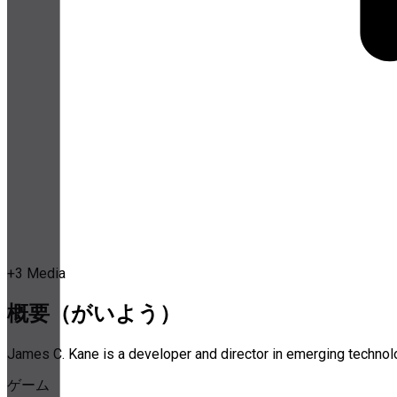
+
3
Media
概要（がいよう）
James C. Kane is a developer and director in emerging technolo
ゲーム