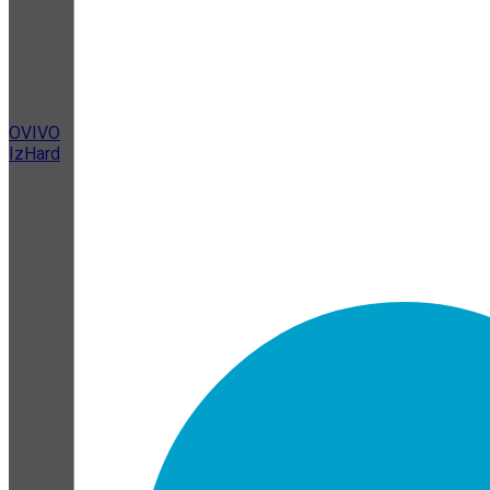
OVIVO
IzHard