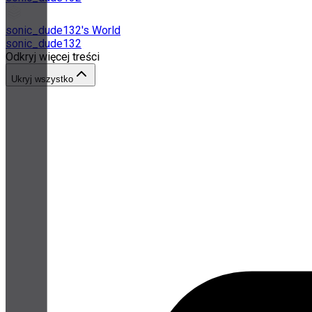
sonic_dude132's World
sonic_dude132
Odkryj więcej treści
Ukryj wszystko