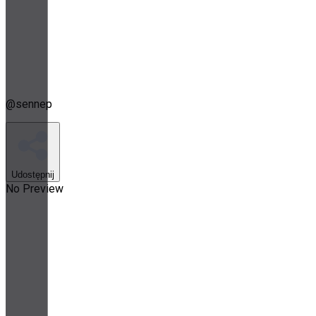
@
sennep
Udostępnij
No Preview