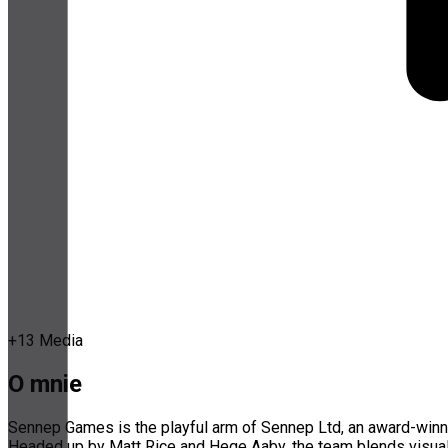
+
13
Media
O mnie
Sennep Games is the playful arm of Sennep Ltd, an award-winni
Headed up by Matt Rice and Hege Aaby, the team blends visual cr