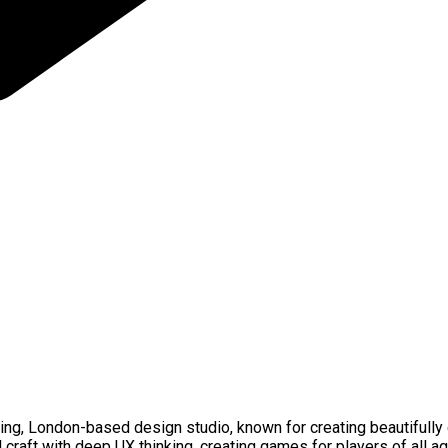
ng, London-based design studio, known for creating beautifully
aft with deep UX thinking, creating games for players of all ages