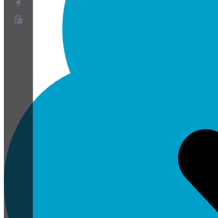
O nas
Program partnerski
Warunki korzystania z usługi
Polityka prywatności
Polityka plików cookie
Ustawienia plików cookie
Biała księga bezpieczeństwa i prywatności