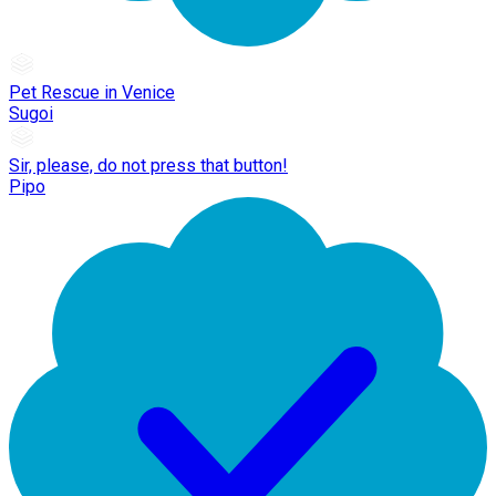
Pet Rescue in Venice
Sugoi
Sir, please, do not press that button!
Pipo