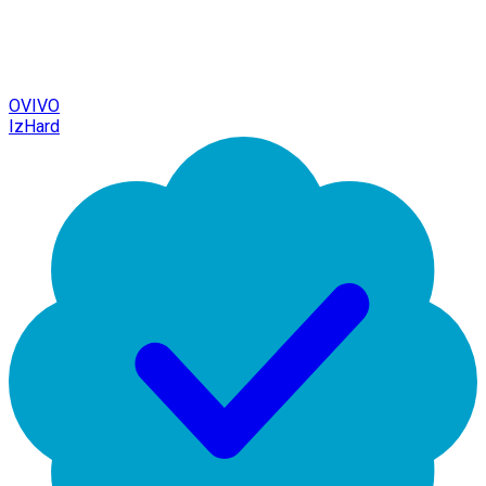
OVIVO
IzHard