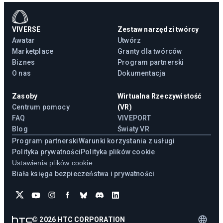
VIVERSE
Zestaw narzędzi twórcy
Awatar
Utwórz
Marketplace
Granty dla twórców
Biznes
Program partnerski
O nas
Dokumentacja
Zasoby
Wirtualna Rzeczywistość
Centrum pomocy
(VR)
FAQ
VIVEPORT
Blog
Światy VR
Program partnerski
Warunki korzystania z usługi
Polityka prywatności
Polityka plików cookie
Ustawienia plików cookie
Biała księga bezpieczeństwa i prywatności
©
2026
HTC CORPORATION