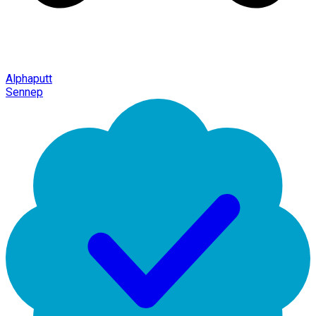
Alphaputt
Sennep