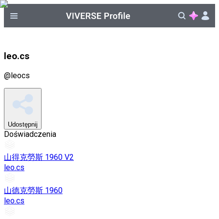
leo.cs
@
leocs
Udostępnij
Doświadczenia
山得克勞斯 1960 V2
leo.cs
山德克勞斯 1960
leo.cs