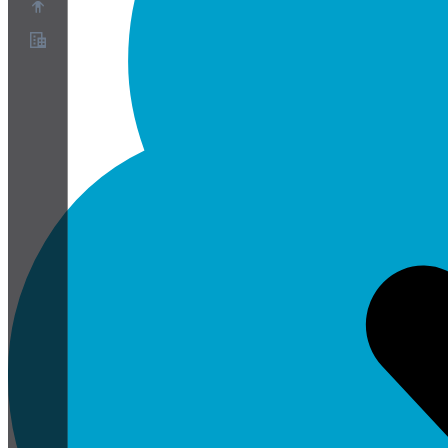
O nas
Program partnerski
Warunki korzystania z usługi
Polityka prywatności
Polityka plików cookie
Ustawienia plików cookie
Biała księga bezpieczeństwa i prywatności