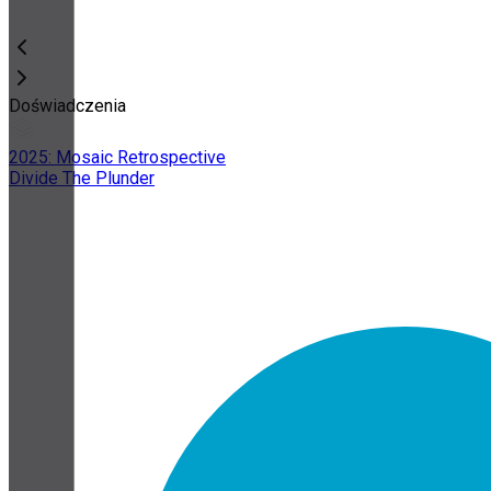
Doświadczenia
2025: Mosaic Retrospective
Divide The Plunder