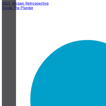
2025: Mosaic Retrospective
Divide The Plunder