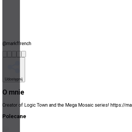
@
markffrench
Udostępnij
O mnie
Creator of Logic Town and the Mega Mosaic series! https://ma
Polecane