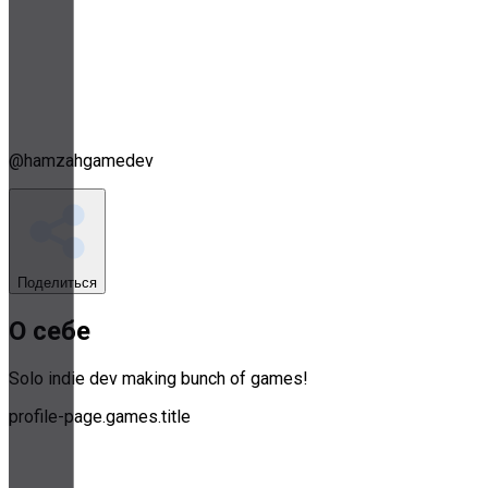
@
hamzahgamedev
Поделиться
О себе
Solo indie dev making bunch of games!
profile-page.games.title