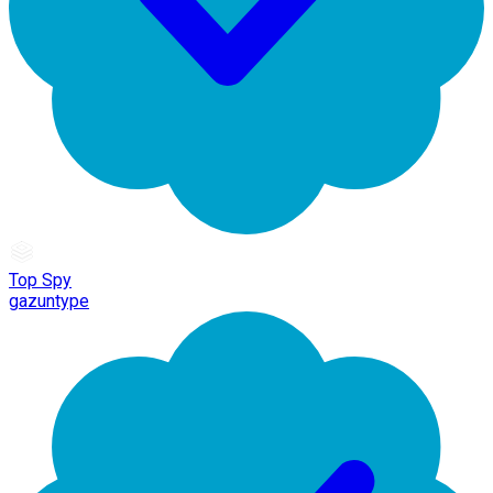
Top Spy
gazuntype