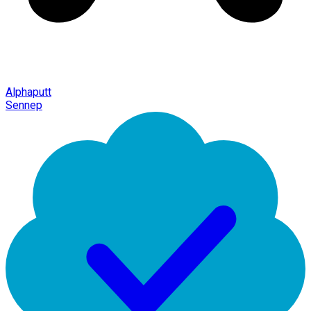
Alphaputt
Sennep