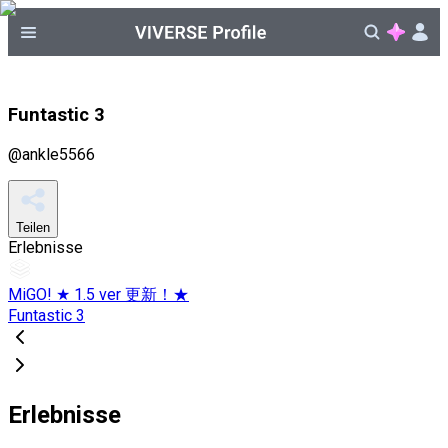
Funtastic 3
@
ankle5566
Teilen
Erlebnisse
MiGO! ★ 1.5 ver 更新！★
Funtastic 3
Erlebnisse