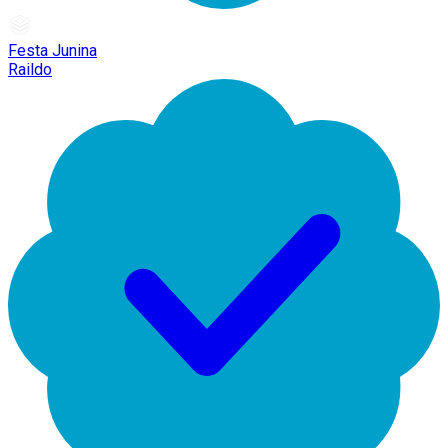
Festa Junina
Raildo