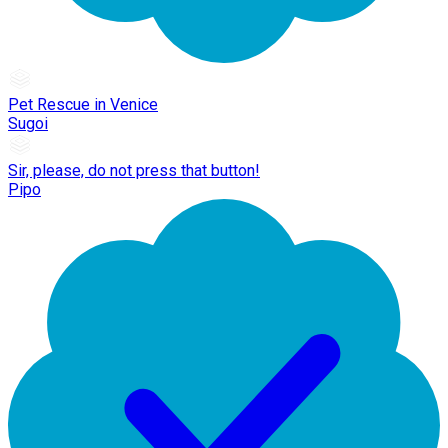
Pet Rescue in Venice
Sugoi
Sir, please, do not press that button!
Pipo