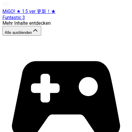
MiGO! ★ 1.5 ver 更新！★
Funtastic 3
Mehr Inhalte entdecken
Alle ausblenden