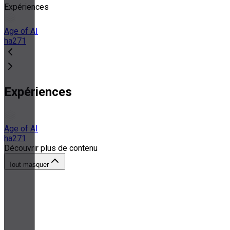
Expériences
Age of AI
ha271
Expériences
Age of AI
ha271
Découvrir plus de contenu
Tout masquer