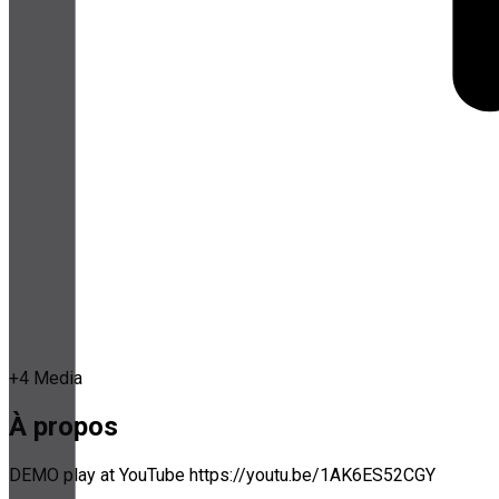
+
4
Media
À propos
DEMO play at YouTube https://youtu.be/1AK6ES52CGY