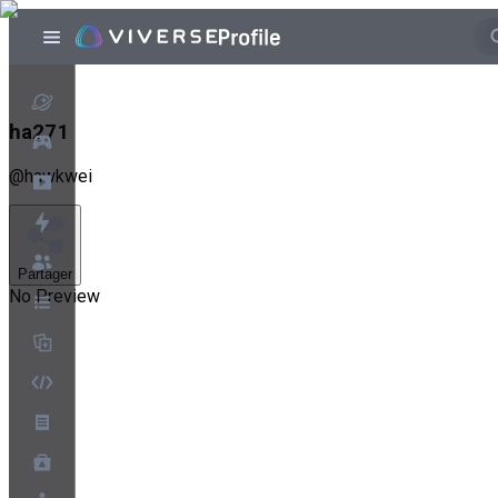
ha271
@
hawkwei
Partager
No Preview