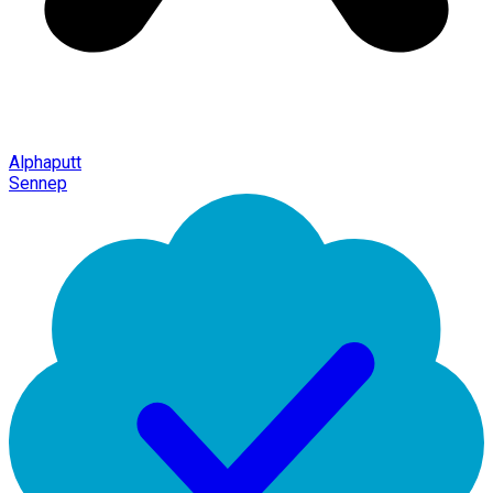
Alphaputt
Sennep