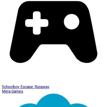
Schoolboy Escape: Runaway
Mirra Games