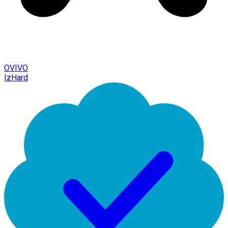
OVIVO
IzHard