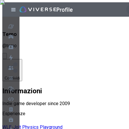
Temo
@
temo
Condividi
Informazioni
Indie game developer since 2009
Esperienze
WLE-Jolt Physics Playground