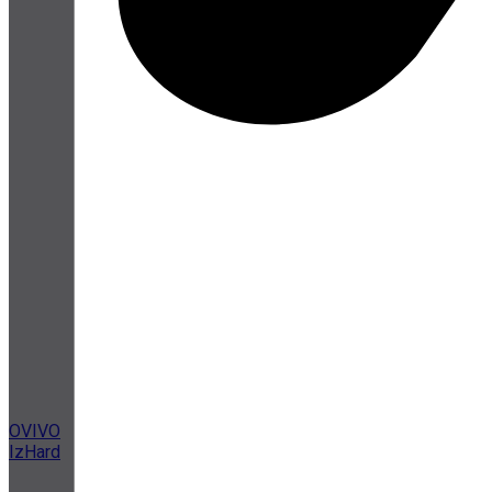
OVIVO
IzHard