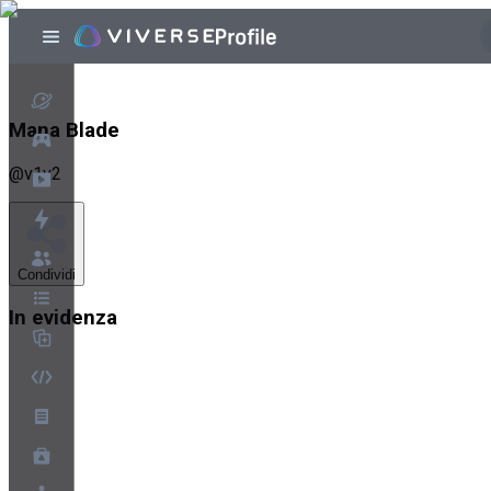
Mana Blade
@
v1v2
Condividi
In evidenza