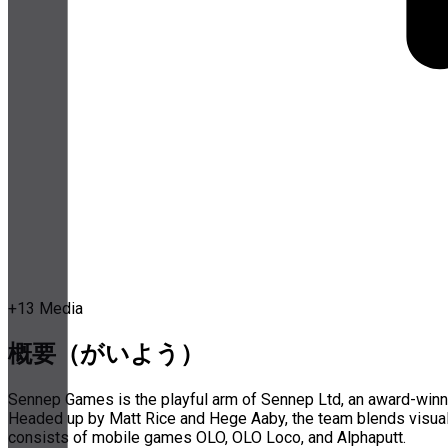
+
13
Media
概要（がいよう）
Sennep Games is the playful arm of Sennep Ltd, an award-winni
Headed up by Matt Rice and Hege Aaby, the team blends visual cr
consists of mobile games OLO, OLO Loco, and Alphaputt.