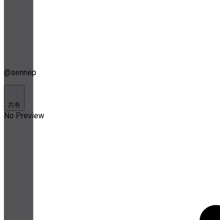
@
sennep
共有
No Preview