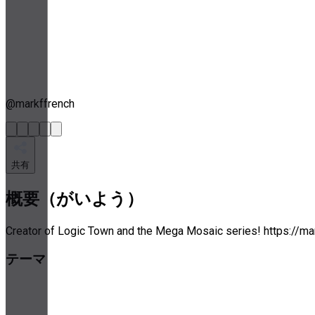
@
markffrench
共有
概要（がいよう）
Creator of Logic Town and the Mega Mosaic series! https://ma
テーマ