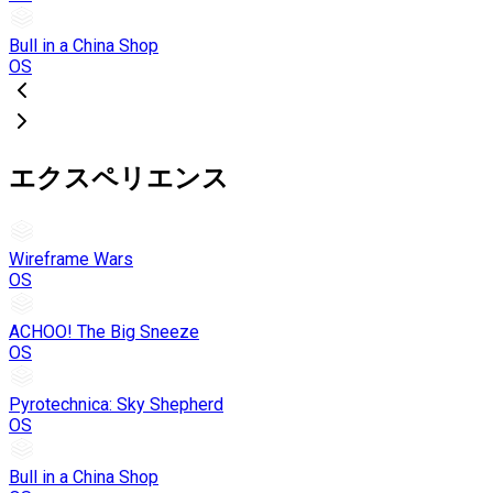
Bull in a China Shop
OS
エクスペリエンス
Wireframe Wars
OS
ACHOO! The Big Sneeze
OS
Pyrotechnica: Sky Shepherd
OS
Bull in a China Shop