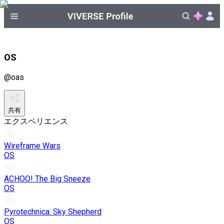
OS
@
oas
共有
エクスペリエンス
Wireframe Wars
OS
ACHOO! The Big Sneeze
OS
Pyrotechnica: Sky Shepherd
OS