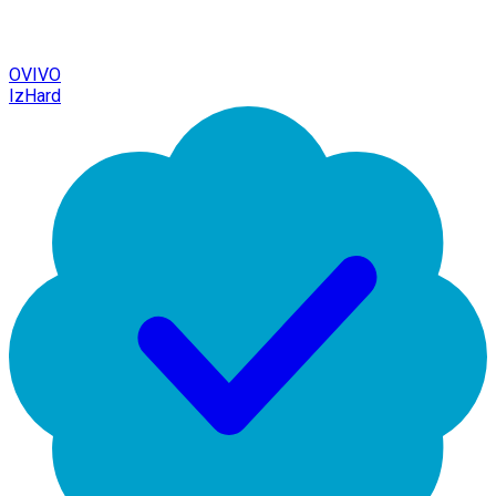
OVIVO
IzHard