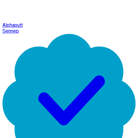
Alphaputt
Sennep