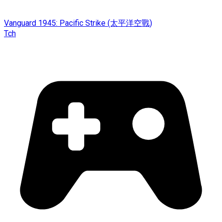
Vanguard 1945: Pacific Strike (太平洋空戰)
Tch