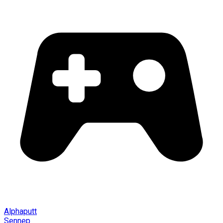
Alphaputt
Sennep