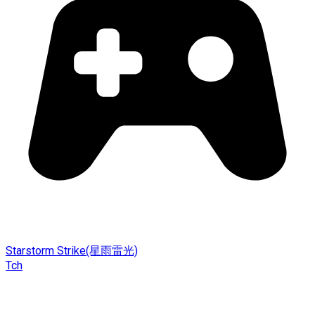
Starstorm Strike(星雨雷光)
Tch