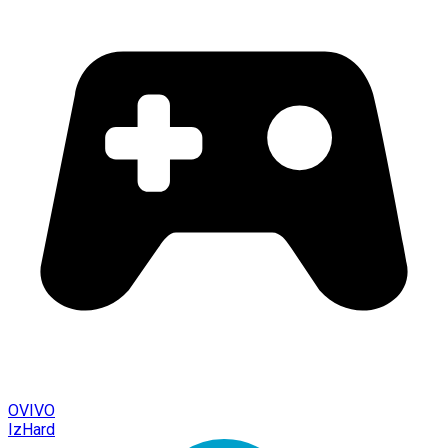
OVIVO
IzHard