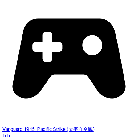
Vanguard 1945: Pacific Strike (太平洋空戰)
Tch