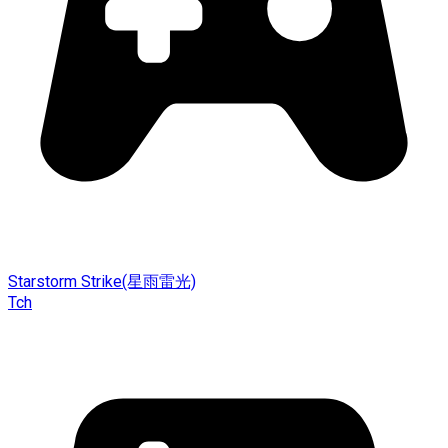
Starstorm Strike(星雨雷光)
Tch