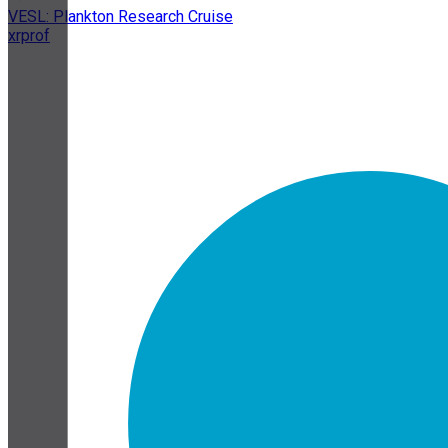
VESL: Plankton Research Cruise
xrprof