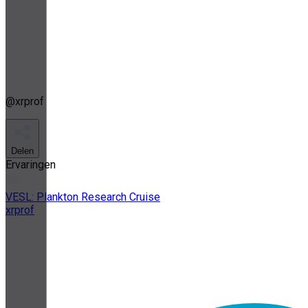
@
xrprof
Delen
Ervaringen
VESL: Plankton Research Cruise
xrprof