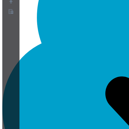
Over ons
Partnerprogramma
Servicevoorwaarden
Privacybeleid
Cookiebeleid
Cookie-instellingen
Whitepaper over beveiliging en privacy