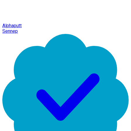
Alphaputt
Sennep