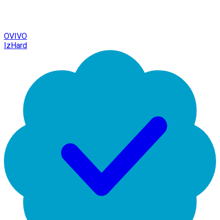
OVIVO
IzHard