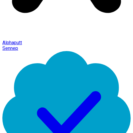
Alphaputt
Sennep