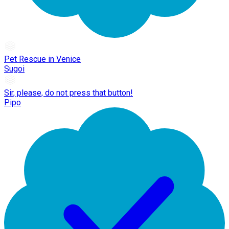
Pet Rescue in Venice
Sugoi
Sir, please, do not press that button!
Pipo