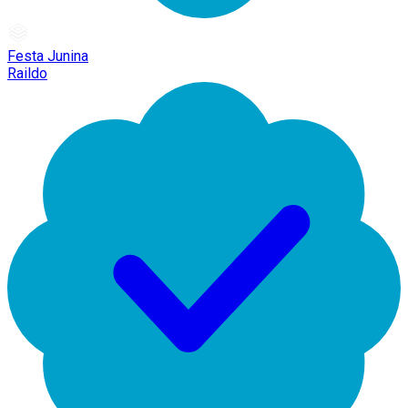
Festa Junina
Raildo