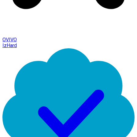
OVIVO
IzHard