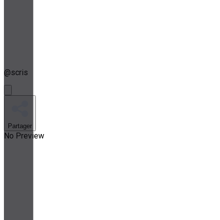
@
scris
Partager
No Preview