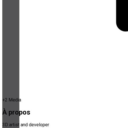
+
2
Media
À propos
3D artist and developer