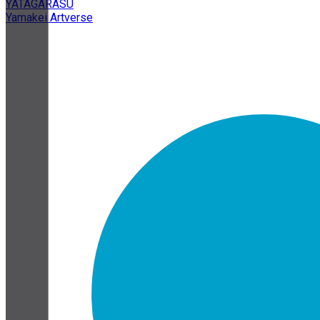
YATAGARASU
Yamakei Artverse