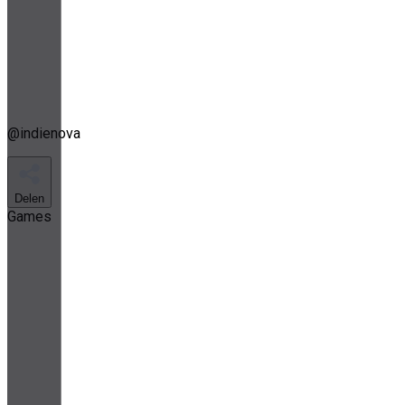
@
indienova
Delen
Games