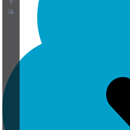
Over ons
Partnerprogramma
Servicevoorwaarden
Privacybeleid
Cookiebeleid
Cookie-instellingen
Whitepaper over beveiliging en privacy