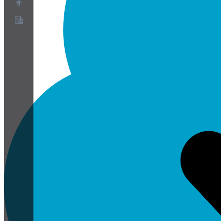
Over ons
Partnerprogramma
Servicevoorwaarden
Privacybeleid
Cookiebeleid
Cookie-instellingen
Whitepaper over beveiliging en privacy