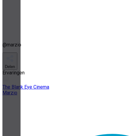
@
marzio
Delen
Ervaringen
The Blank Eye Cinema
Marzio