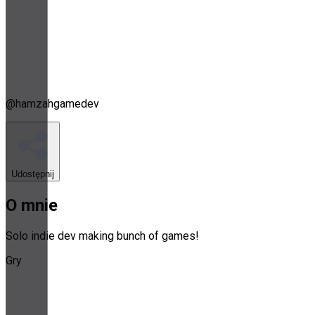
@
hamzahgamedev
Udostępnij
O mnie
Solo indie dev making bunch of games!
Gry