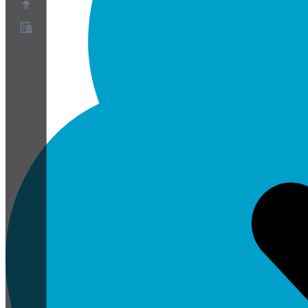
O nas
Program partnerski
Warunki korzystania z usługi
Polityka prywatności
Polityka plików cookie
Ustawienia plików cookie
Biała księga bezpieczeństwa i prywatności