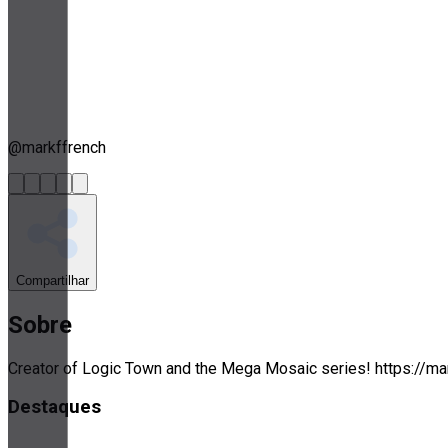
@
markffrench
Compartilhar
Sobre
Creator of Logic Town and the Mega Mosaic series! https://ma
Destaques