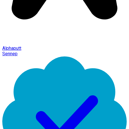
Alphaputt
Sennep