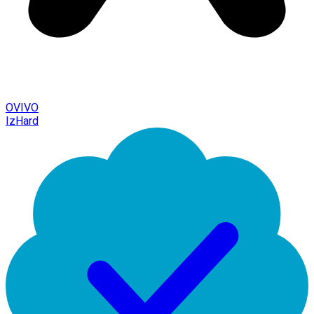
OVIVO
IzHard