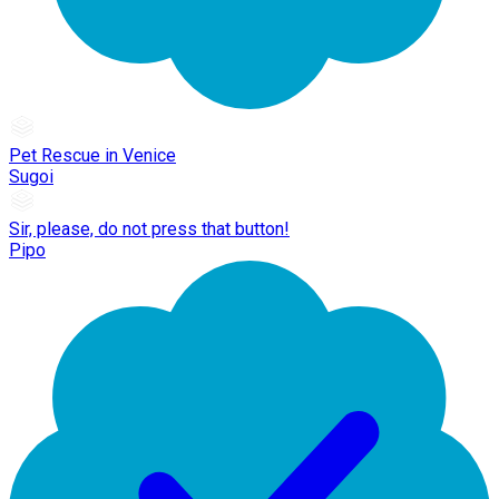
Pet Rescue in Venice
Sugoi
Sir, please, do not press that button!
Pipo