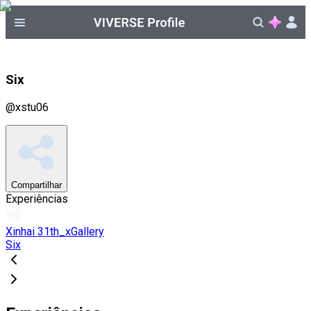
Six
@
xstu06
Compartilhar
Experiências
Xinhai 31th_xGallery
Six