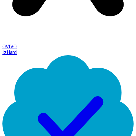
OVIVO
IzHard