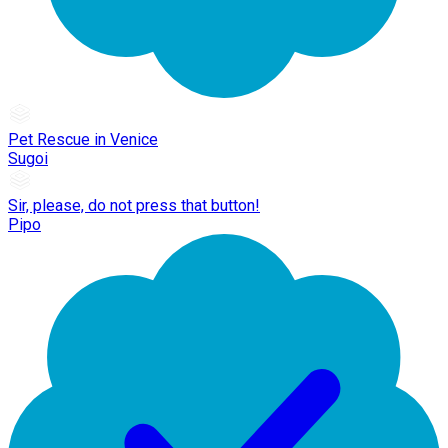
Pet Rescue in Venice
Sugoi
Sir, please, do not press that button!
Pipo