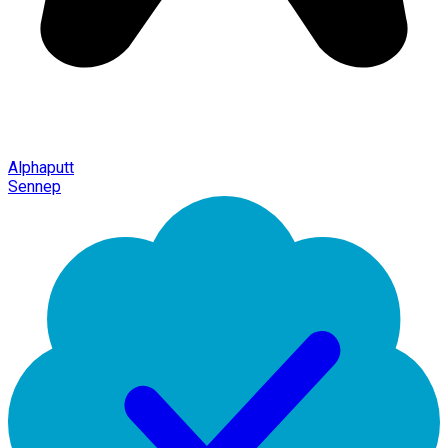
Alphaputt
Sennep