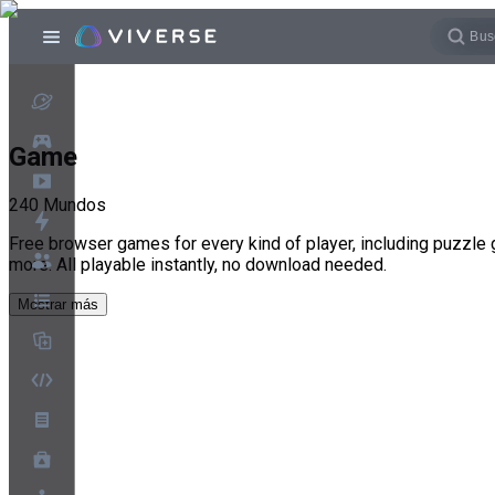
Game
240
Mundos
Free browser games for every kind of player, including puzzle
more. All playable instantly, no download needed.
Mostrar más