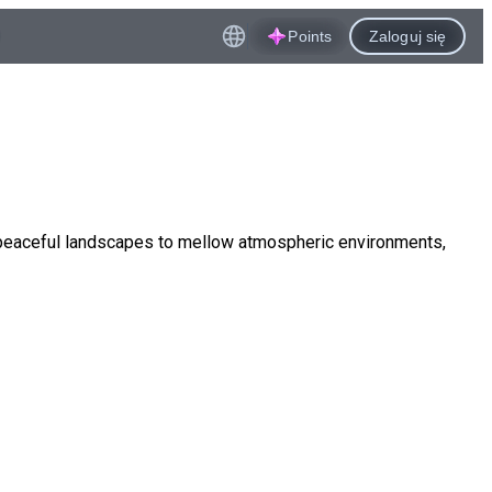
Points
Zaloguj się
 peaceful landscapes to mellow atmospheric environments,