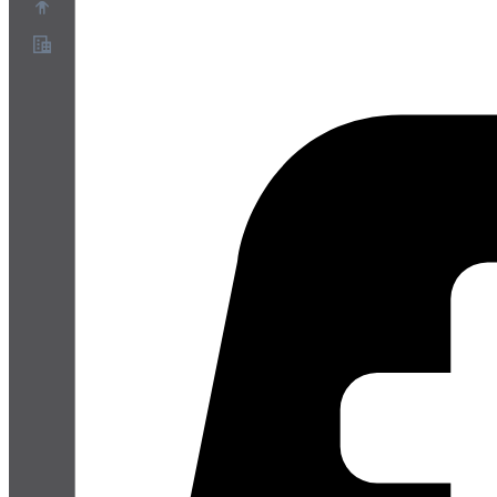
O nas
Program partnerski
Warunki korzystania z usługi
Polityka prywatności
Polityka plików cookie
Ustawienia plików cookie
Biała księga bezpieczeństwa i prywatności