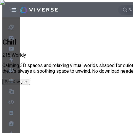
Chill
215
Worldy
Calming 3D spaces and relaxing virtual worlds shaped for qui
there's always a soothing space to unwind. No download neede
Pokaż więcej